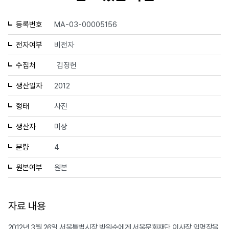
등록번호
MA-03-00005156
전자여부
비전자
수집처
김정헌
생산일자
2012
형태
사진
생산자
미상
분량
4
원본여부
원본
자료 내용
2012년 3월 26일 서울특별시장 박원순에게 서울문화재단 이사장 임명장을