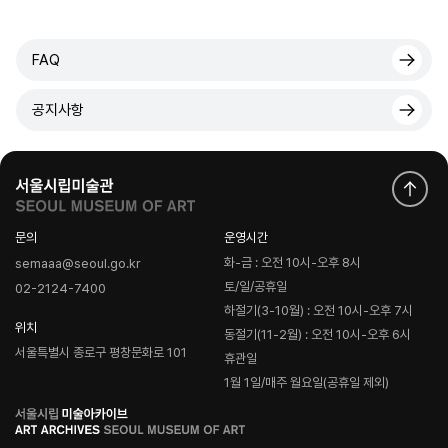
FAQ
공지사항
문의
운영시간
화-금 : 오전 10시-오후 8시
semaaa@seoul.go.kr
토/일/공휴일
02-2124-7400
하절기(3-10월) : 오전 10시-오후 7시
위치
동절기(11-2월) : 오전 10시-오후 6시
서울특별시 종로구 평창문화로 101
휴관일
1월 1일/매주 월요일(공휴일 제외)
로
고