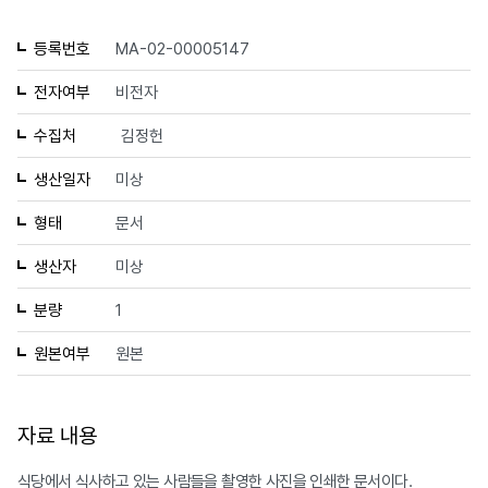
등록번호
MA-02-00005147
전자여부
비전자
수집처
김정헌
생산일자
미상
형태
문서
생산자
미상
분량
1
원본여부
원본
자료 내용
식당에서 식사하고 있는 사람들을 촬영한 사진을 인쇄한 문서이다.