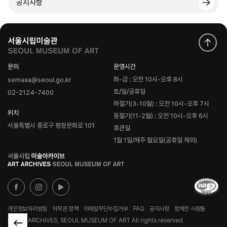
공지사항
문의
운영시간
화-금 : 오전 10시-오후 8시
semaaa@seoul.go.kr
토/일/공휴일
02-2124-7400
하절기(3-10월) : 오전 10시-오후 7시
위치
동절기(11-2월) : 오전 10시-오후 6시
서울특별시 종로구 평창문화로 101
휴관일
1월 1일/매주 월요일(공휴일 제외)
로
고
개인정보처리방침
저작권 정책
이메일무단수집거부
FAQ
공지사항
함께한 사람들
© ART ARCHIVES, SEOUL MUSEUM OF ART All rights reserved