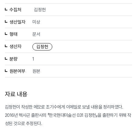
수집처
김정헌
생산일자
미상
형태
문서
생산자
김정헌
분량
1
원본여부
원본
자료 내용
김정헌이 작성한 메모로 조기수에게 이메일로 보낼 내용을 정리하였다.
2016년 헥사곤 출판사의 『한국현대미술선 031 김정헌』을 출판하기 위해 작
성된 것으로 추정된다.