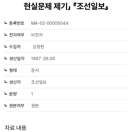
현실문제 제기」 『조선일보』
등록번호
MA-02-00005044
전자여부
비전자
수집처
김정헌
생산일자
1997 .06.05
형태
문서
생산자
조선일보
분량
1
원본여부
원본
자료 내용