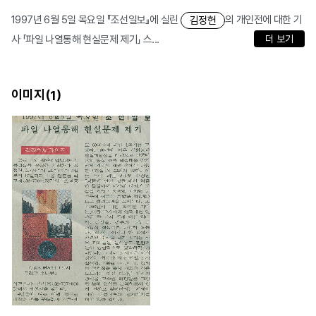
1997년 6월 5일 목요일 『조선일보』에 실린
의 개인전에 대한 기
김정헌
사 「파일 나열통해 현실문제 제기」 스...
더 보기
이미지(
)
1