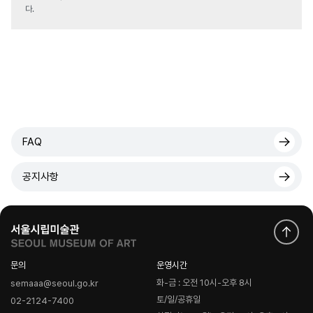
다.
FAQ
공지사항
문의
운영시간
화-금 : 오전 10시-오후 8시
semaaa@seoul.go.kr
토/일/공휴일
02-2124-7400