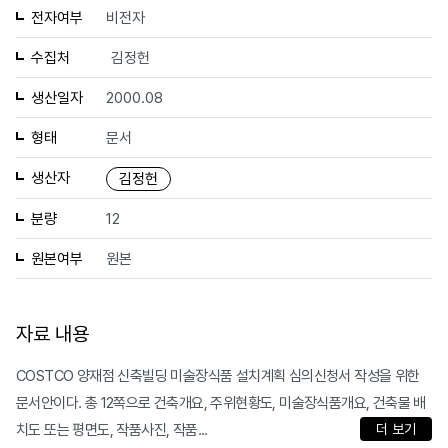
전자여부
비전자
수집처
김정헌
생산일자
2000.08
형태
문서
생산자
김정헌
분량
12
원본여부
원본
자료 내용
COSTCO 양재점 신축빌딩 미술장식품 설치계획 심의신청서 작성을 위한
문서안이다. 총 12쪽으로 건축개요, 주위현황도, 미술장식품개요, 건축물 배
치도 또는 평면도, 작품사진, 작품...
더 보기