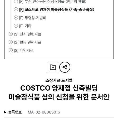
[F] 부산 민주공원 상징조형물 〈민주의 횃불〉
[F] 코스트코 양재점 미술장식품 〈가족-숨바꼭질〉
[F] 무령왕 기념비
[F] 기타
[S] 전시 관련자료
[S] 활동 관련자료
[S] 개인자료
소장자료·도서별
COSTCO 양재점 신축빌딩
미술장식품 심의 신청을 위한 문서안
등록번호
MA-02-00005016