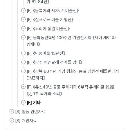
가 81-84전》
[F] 《동북아와 제3세계미술전》
[F] 《실크로드 미술 기행전》
[F] 《코리아 통일 미술전》
[F] 동학농민혁명 100주년 기념전시회 《새야 새야 파
랑새야》
[F] 《민중미술 15년전》
[F] 《광주 비엔날레 경계를 넘어》
[F] 《광복 60주년 기념 평화와 통일 염원전 베를린에서
DMZ까지》
[F] 《유신40년 공동 주제기획 6부작 유체이탈 維體離
脫, 1부 국가의 소리》
[F] 기타
[S] 활동 관련자료
[S] 개인자료