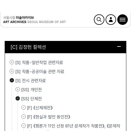
[C] 김정헌 컬렉션
[S] 작품-일반작업 관련자료
[S] 작품-공공미술 관련 자료
[S] 전시 관련자료
[SS] 개인전
[SS] 단체전
[F] 《신체제전》
[F] 《현실과 발언 동인전》
[F] 《평론가 11인 선정 81년 문제작가 작품전》, 《문제작