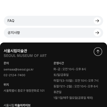
FAQ
공지사항
문의
운영시간
화-금 : 오전 10시-오후 8시
semaaa@seoul.go.kr
토/일/공휴일
02-2124-7400
하절기(3-10월) : 오전 10시-오후 7시
위치
동절기(11-2월) : 오전 10시-오후 6시
서울특별시 종로구 평창문화로 101
휴관일
1월 1일/매주 월요일(공휴일 제외)
로
고