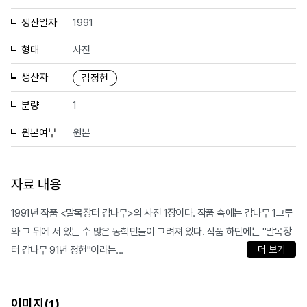
생산일자
1991
형태
사진
생산자
김정헌
분량
1
원본여부
원본
자료 내용
1991년 작품 <말목장터 감나무>의 사진 1장이다. 작품 속에는 감나무 1그루
와 그 뒤에 서 있는 수 많은 동학민들이 그려져 있다. 작품 하단에는 "말목장
터 감나무 91년 정헌"이라는...
더 보기
이미지(
)
1