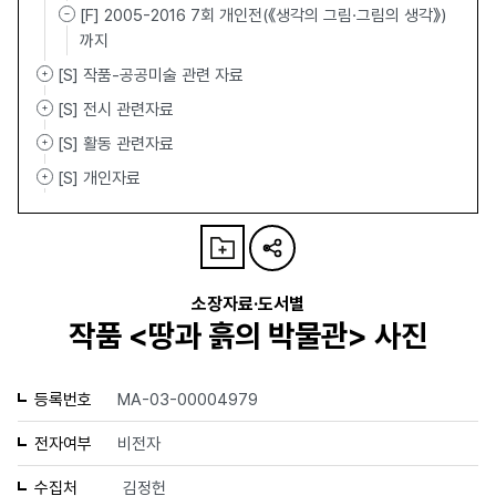
[F] 2005-2016 7회 개인전(《생각의 그림·그림의 생각》)
까지
[S] 작품-공공미술 관련 자료
[S] 전시 관련자료
[S] 활동 관련자료
[S] 개인자료
소장자료·도서별
작품 <땅과 흙의 박물관> 사진
등록번호
MA-03-00004979
전자여부
비전자
수집처
김정헌