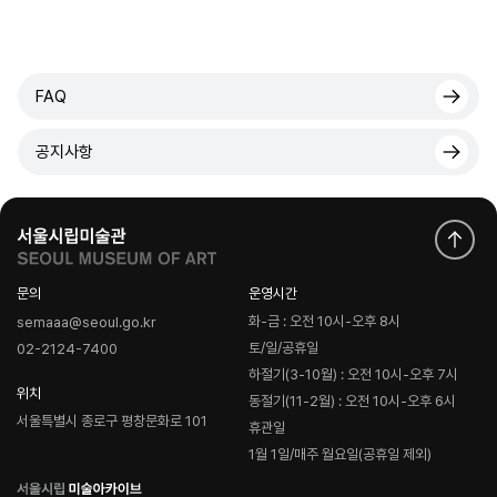
FAQ
공지사항
문의
운영시간
화-금 : 오전 10시-오후 8시
semaaa@seoul.go.kr
토/일/공휴일
02-2124-7400
하절기(3-10월) : 오전 10시-오후 7시
위치
동절기(11-2월) : 오전 10시-오후 6시
서울특별시 종로구 평창문화로 101
휴관일
1월 1일/매주 월요일(공휴일 제외)
로
고