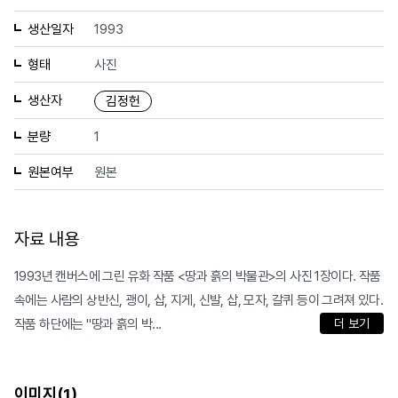
생산일자
1993
형태
사진
생산자
김정헌
분량
1
원본여부
원본
자료 내용
1993년 캔버스에 그린 유화 작품 <땅과 흙의 박물관>의 사진 1장이다. 작품
속에는 사람의 상반신, 괭이, 삽, 지게, 신발, 삽, 모자, 갈퀴 등이 그려져 있다.
작품 하단에는 "땅과 흙의 박...
더 보기
이미지(
)
1