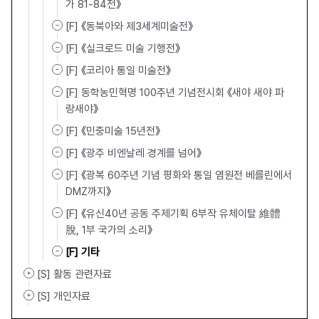
가 81-84전》
[F] 《동북아와 제3세계미술전》
[F] 《실크로드 미술 기행전》
[F] 《코리아 통일 미술전》
[F] 동학농민혁명 100주년 기념전시회 《새야 새야 파
랑새야》
[F] 《민중미술 15년전》
[F] 《광주 비엔날레 경계를 넘어》
[F] 《광복 60주년 기념 평화와 통일 염원전 베를린에서
DMZ까지》
[F] 《유신40년 공동 주제기획 6부작 유체이탈 維體離
脫, 1부 국가의 소리》
[F] 기타
[S] 활동 관련자료
[S] 개인자료