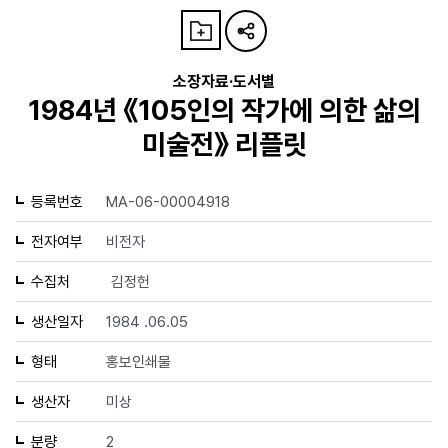
소장자료·도서별
1984년 《105인의 작가에 의한 삶의
미술전》 리플릿
등록번호
MA-06-00004918
전자여부
비전자
수집처
김정헌
생산일자
1984 .06.05
형태
홍보인쇄물
생산자
미상
분량
2