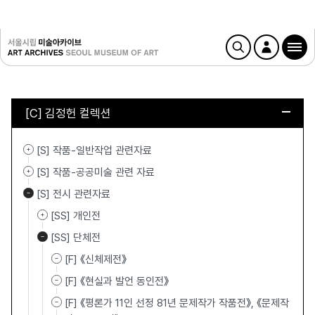
[C] 김정헌 컬렉션
[S] 작품-일반작업 관련자료
[S] 작품-공공미술 관련 자료
[S] 전시 관련자료
[SS] 개인전
[SS] 단체전
[F] 《신체제전》
[F] 《현실과 발언 동인전》
[F] 《평론가 11인 선정 81년 문제작가 작품전》, 《문제작