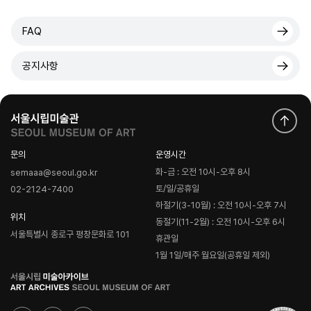
FAQ
공지사항
문의
운영시간
화-금 : 오전 10시-오후 8시
semaaa@seoul.go.kr
토/일/공휴일
02-2124-7400
하절기(3-10월) : 오전 10시-오후 7시
위치
동절기(11-2월) : 오전 10시-오후 6시
서울특별시 종로구 평창문화로 101
휴관일
1월 1일/매주 월요일(공휴일 제외)
로
고