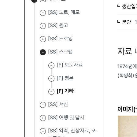
생산일
[SS] 노트, 메모
분량
[SS] 원고
[SS] 드로잉
자료 
[SS] 스크랩
[F] 보도자료
1974년에
(학생회) 
[F] 평론
[F] 기타
[SS] 서신
이미지(
[SS] 여행 및 답사
[SS] 약력, 신상자료, 포