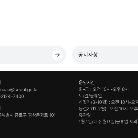
공지사항
의
운영시간
화-금 : 오전 10시-오후 8시
maaa@seoul.go.kr
토/일/공휴일
-2124-7400
하절기(3-10월) : 오전 10시-오
치
동절기(11-2월) : 오전 10시-오
울특별시 종로구 평창문화로 101
휴관일
1월 1일/매주 월요일(공휴일 제외