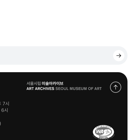
로
고
후 7시
후 6시
)