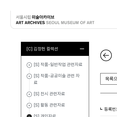
로그인
[C] 김정헌 컬렉션
[S] 작품-일반작업 관련자료
[S] 작품-공공미술 관련 자
목록으
료
[S] 전시 관련자료
[S] 활동 관련자료
등록번
[S] 개인자료