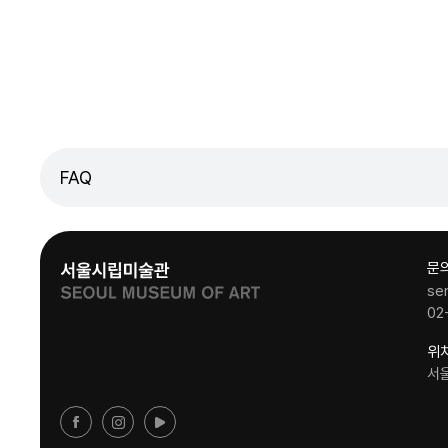
FAQ
문
se
02
위
서