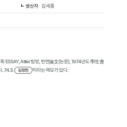
생산자
김세중
SSAY, Atlier 탐방, 번연論文(논문), 1974년도 學生會
74.3.
'이라는 메모가 있다.
김정헌