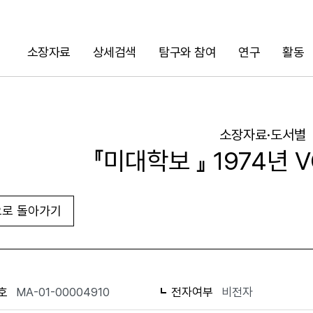
소장자료
상세검색
탐구와 참여
연구
활동
검색
소장자료·도서별
『미대학보 』 1974년 VO
로 돌아가기
URL 복사
화면인쇄
호
MA-01-00004910
전자여부
비전자