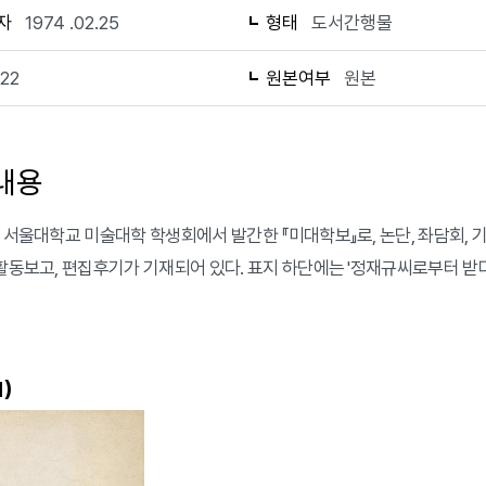
자
1974 .02.25
형태
도서간행물
122
원본여부
원본
내용
 서울대학교 미술대학 학생회에서 발간한 『미대학보』로, 논단, 좌담회, 기획 E
활동보고, 편집후기가 기재되어 있다. 표지 하단에는 '정재규씨로부터 받다. 
)
1