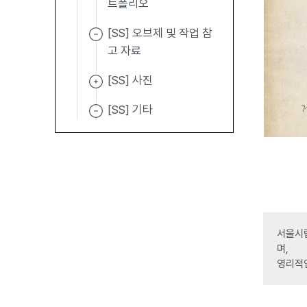
트폴리오
[SS] 오브제 및 작업 참
고 자료
[SS] 사진
[SS] 기타
서울시립
며,
영리적