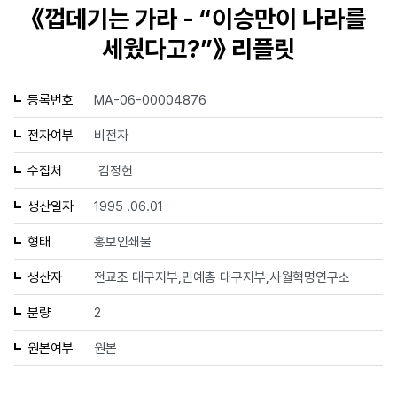
《껍데기는 가라 - “이승만이 나라를
세웠다고?”》 리플릿
등록번호
MA-06-00004876
전자여부
비전자
수집처
김정헌
생산일자
1995 .06.01
형태
홍보인쇄물
생산자
전교조 대구지부,민예총 대구지부,사월혁명연구소
분량
2
원본여부
원본