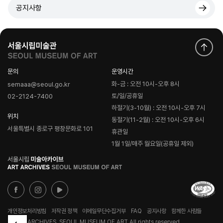
공지사항
문의
운영시간
화-금 : 오전 10시-오후 8시
semaaa@seoul.go.kr
토/일/공휴일
02-2124-7400
하절기(3-10월) : 오전 10시-오후 7시
위치
동절기(11-2월) : 오전 10시-오후 6시
서울특별시 종로구 평창문화로 101
휴관일
1월 1일/매주 월요일(공휴일 제외)
로
고
개인정보처리방침
저작권 정책
이메일무단수집거부
FAQ
공지사항
함께한 사람들
© ART ARCHIVES, SEOUL MUSEUM OF ART All rights reserved