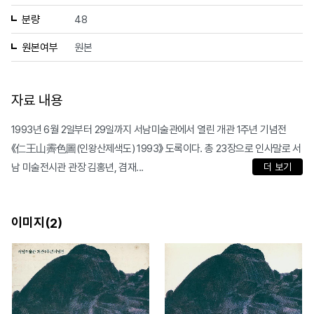
분량
48
원본여부
원본
자료 내용
1993년 6월 2일부터 29일까지 서남미술관에서 열린 개관 1주년 기념전
《仁王山霽色圖(인왕산제색도) 1993》 도록이다. 총 23장으로 인사말로 서
남 미술전시관 관장 김홍년, 겸재...
더 보기
이미지(
)
2