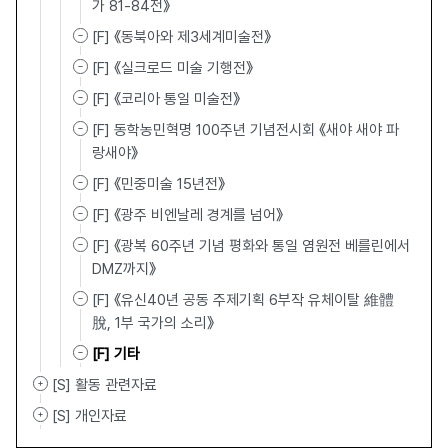
가 81-84전》
[F] 《동북아와 제3세계미술전》
[F] 《실크로드 미술 기행전》
[F] 《코리아 통일 미술전》
[F] 동학농민혁명 100주년 기념전시회 《새야 새야 파
랑새야》
[F] 《민중미술 15년전》
[F] 《광주 비엔날레 경계를 넘어》
[F] 《광복 60주년 기념 평화와 통일 염원전 베를린에서
DMZ까지》
[F] 《유신40년 공동 주제기획 6부작 유체이탈 維體離
脫, 1부 국가의 소리》
[F] 기타
[S] 활동 관련자료
[S] 개인자료