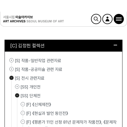
[C] 김정헌 컬렉션
[S] 작품-일반작업 관련자료
[S] 작품-공공미술 관련 자료
[S] 전시 관련자료
[SS] 개인전
[SS] 단체전
[F] 《신체제전》
[F] 《현실과 발언 동인전》
[F] 《평론가 11인 선정 81년 문제작가 작품전》, 《문제작