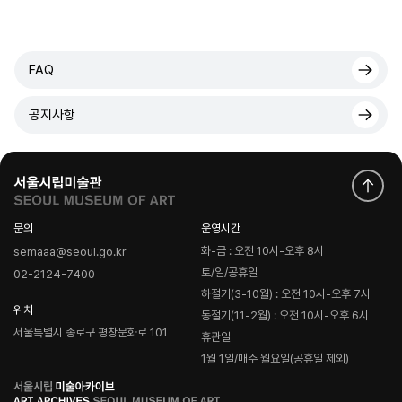
FAQ
공지사항
문의
운영시간
화-금 : 오전 10시-오후 8시
semaaa@seoul.go.kr
토/일/공휴일
02-2124-7400
하절기(3-10월) : 오전 10시-오후 7시
위치
동절기(11-2월) : 오전 10시-오후 6시
서울특별시 종로구 평창문화로 101
휴관일
1월 1일/매주 월요일(공휴일 제외)
로
고