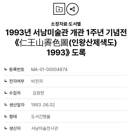
소장자료·도서별
1993년 서남미술관 개관 1주년 기념전
《仁王山霽色圖(인왕산제색도)
1993》 도록
등록번호
MA-01-00004874
전자여부
비전자
수집처
김정헌
생산일자
1993 .06.02
형태
도서간행물
생산자
서남미술전시관