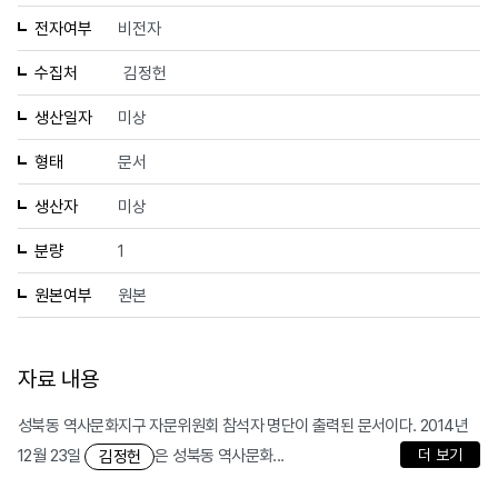
전자여부
비전자
수집처
김정헌
생산일자
미상
형태
문서
생산자
미상
분량
1
원본여부
원본
자료 내용
성북동 역사문화지구 자문위원회 참석자 명단이 출력된 문서이다. 2014년
12월 23일
은 성북동 역사문화...
더 보기
김정헌