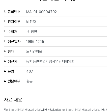
등록번호
MA-01-00004792
전자여부
비전자
수집처
김정헌
생산일자
1995 .12.15
형태
도서간행물
생산자
동학농민혁명기념사업단체협의회
분량
407
원본여부
원본
자료 내용
『동학농민혁명 백주년 기념사업 백서』에는 동학농민혁명 백주년 기념사업단