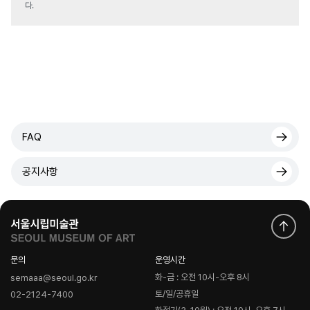
다.
FAQ
공지사항
문의
운영시간
화-금 : 오전 10시-오후 8시
semaaa@seoul.go.kr
토/일/공휴일
02-2124-7400