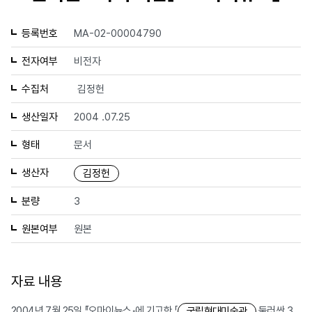
등록번호
MA-02-00004790
전자여부
비전자
수집처
김정헌
생산일자
2004 .07.25
형태
문서
생산자
김정헌
분량
3
원본여부
원본
자료 내용
2004년 7월 25일 『오마이뉴스』에 기고한 「
둘러싼 3
국립현대미술관