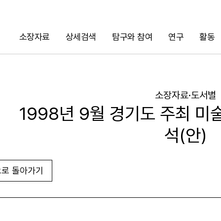
소장자료
상세검색
탐구와 참여
연구
활동
검색
소장자료·도서별
1998년 9월 경기도 주최 
석(안)
로 돌아가기
URL 복사
화면인쇄