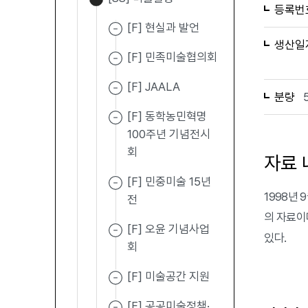
등록번
[F] 현실과 발언
생산일
[F] 민족미술협의회
[F] JAALA
분량
[F] 동학농민혁명
100주년 기념전시
회
자료 
[F] 민중미술 15년
1998년
전
의 자료이
[F] 오윤 기념사업
있다.
회
[F] 미술공간 지원
[F] 공공미술정책·