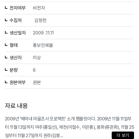
전자여부
비전자
수집처
김정헌
생산일자
2009 .11.11
형태
홍보인쇄물
생산자
미상
분량
6
원본여부
원본
자료 내용
2009년 '예마네 마을조사 프로젝트' 소개 팸플릿이다. 2009년 11월 11일부
터 11월 13일까지 여주(홍일선), 제천(이철수, 이은홍), 봉화(류준화), 11월 25
일부터 11월 27일까지 원주(김봉...
더 보기