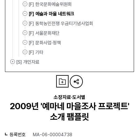
[F] 한국문화예술위원회
[F] 예술과 마을 네트워크
[F] 동학농민전쟁 우금티기념사업회
[F] 서울문화재단
[F] 문화사업·정책
[F] 기타
[S] 개인자료
소장자료·도서별
2009년 '예마네 마을조사 프로젝트'
소개 팸플릿
등록번호
MA-06-00004738