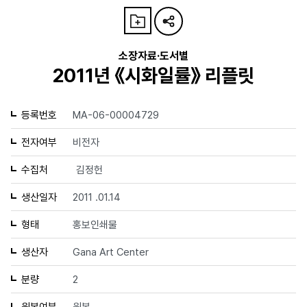
소장자료·도서별
2011년 《시화일률》 리플릿
등록번호
MA-06-00004729
전자여부
비전자
수집처
김정헌
생산일자
2011 .01.14
형태
홍보인쇄물
생산자
Gana Art Center
분량
2