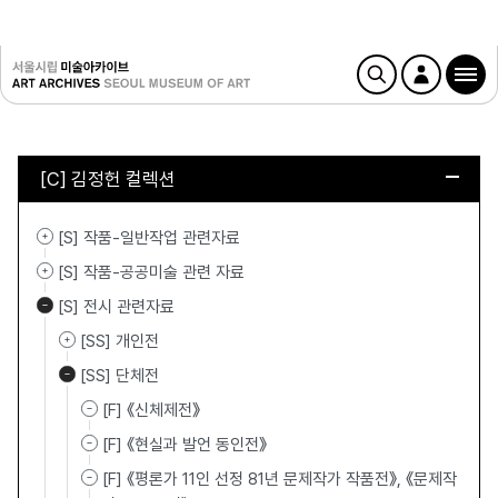
[C] 김정헌 컬렉션
[S] 작품-일반작업 관련자료
[S] 작품-공공미술 관련 자료
[S] 전시 관련자료
[SS] 개인전
[SS] 단체전
[F] 《신체제전》
[F] 《현실과 발언 동인전》
[F] 《평론가 11인 선정 81년 문제작가 작품전》, 《문제작