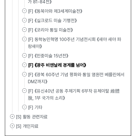
가 81-84전》
[F] 《동북아와 제3세계미술전》
[F] 《실크로드 미술 기행전》
[F] 《코리아 통일 미술전》
[F] 동학농민혁명 100주년 기념전시회 《새야 새야 파
랑새야》
[F] 《민중미술 15년전》
[F] 《광주 비엔날레 경계를 넘어》
[F] 《광복 60주년 기념 평화와 통일 염원전 베를린에서
DMZ까지》
[F] 《유신40년 공동 주제기획 6부작 유체이탈 維體離
脫, 1부 국가의 소리》
[F] 기타
[S] 활동 관련자료
[S] 개인자료