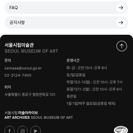
FAQ
공지사항
문의
운영시간
화-금 : 오전 10시-오후 8시
semaaa@seoul.go.kr
토/일/공휴일
02-2124-7400
하절기(3-10월) : 오전 10시-오후 7시
위치
동절기(11-2월) : 오전 10시-오후 6시
서울특별시 종로구 평창문화로 101
휴관일
1월 1일/매주 월요일(공휴일 제외)
로
고