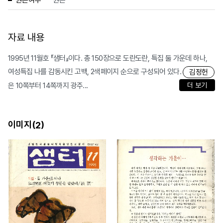
원본여부
원본
자료 내용
1995년 11월호 『샘터』이다. 총 150장으로 도란도란, 특집 둘 가운데 하나,
여성특집 나를 감동시킨 고백, 2색페이지 순으로 구성되어 있다.
김정헌
은 10쪽부터 14쪽까지 광주...
더 보기
이미지(
)
2