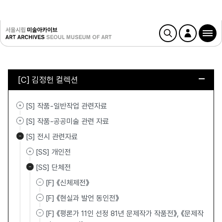
[C] 김정헌 컬렉션
[S] 작품-일반작업 관련자료
[S] 작품-공공미술 관련 자료
[S] 전시 관련자료
[SS] 개인전
[SS] 단체전
[F] 《신체제전》
[F] 《현실과 발언 동인전》
[F] 《평론가 11인 선정 81년 문제작가 작품전》, 《문제작