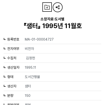
소장자료·도서별
『샘터』 1995년 11월호
등록번호
MA-01-00004727
전자여부
비전자
수집처
김정헌
생산일자
1995.11
형태
도서간행물
생산자
샘터
분량
150