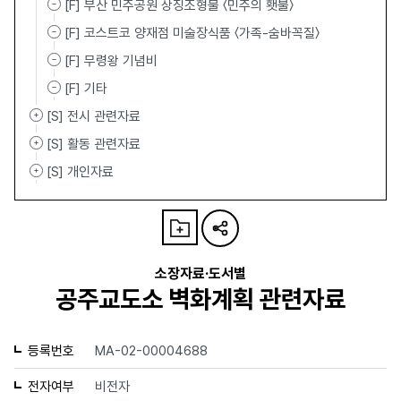
[F] 부산 민주공원 상징조형물 〈민주의 횃불〉
[F] 코스트코 양재점 미술장식품 〈가족-숨바꼭질〉
[F] 무령왕 기념비
[F] 기타
[S] 전시 관련자료
[S] 활동 관련자료
[S] 개인자료
소장자료·도서별
공주교도소 벽화계획 관련자료
등록번호
MA-02-00004688
전자여부
비전자