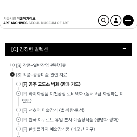
[C] 김정헌 컬렉션
[S] 작품-일반작업 관련자료
[S] 작품-공공미술 관련 자료
[F] 공주 교도소 벽화 〈꿈과 기도〉
[F] 라미화장품 이천공장 로비벽화 〈동서고금 화장하는 미
인도〉
[F] 천호역 미술장식 〈별·바람·토성〉
[F] 한국 야쿠르트 유업 본사 예술장식품 〈생명과 평화〉
[F] 한빛플라자 예술장식품 〈네모난 지구〉