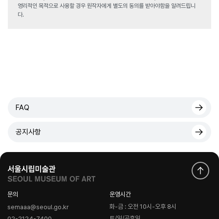
영리적인 목적으로 사용할 경우 원작자에게 별도의 동의를 받아야함을 알려드립니
다.
FAQ
공지사항
문의
운영시간
화-금 : 오전 10시-오후 8시
semaaa@seoul.go.kr
토/일/공휴일
02-2124-7400