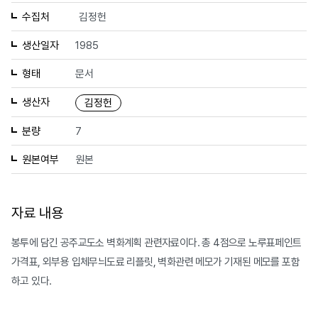
수집처
김정헌
생산일자
1985
형태
문서
생산자
김정헌
분량
7
원본여부
원본
자료 내용
봉투에 담긴 공주교도소 벽화계획 관련자료이다. 총 4점으로 노루표페인트
가격표, 외부용 입체무늬도료 리플릿, 벽화관련 메모가 기재된 메모를 포함
하고 있다.