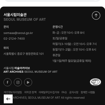
문의
운영시간
화-금 : 오전 10시-오후 8시
semaaa@seoul.go.kr
토/일/공휴일
02-2124-7400
하절기(3-10월) : 오전 10시-오후 7시
위치
동절기(11-2월) : 오전 10시-오후 6시
서울특별시 종로구 평창문화로 101
휴관일
1월 1일/매주 월요일(공휴일 제외)
로
고
개인정보처리방침
저작권 정책
이메일무단수집거부
FAQ
공지사항
함께한 사람들
© ART ARCHIVES, SEOUL MUSEUM OF ART All rights reserved