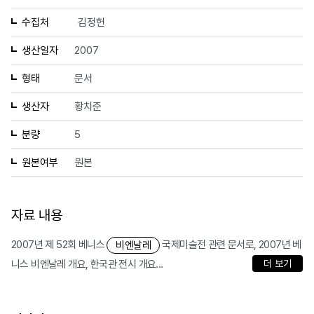
수집처
김정헌
생산일자
2007
형태
문서
생산자
황치준
분량
5
원본여부
원본
자료 내용
2007년 제 52회 베니스
국제미술전 관련 문서로, 2007년 베
비엔날레
니스 비엔날레 개요, 한국관 전시 개요...
더 보기