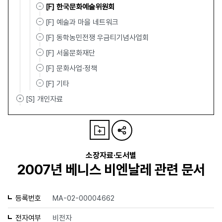
[F] 한국문화예술위원회
[F] 예술과 마을 네트워크
[F] 동학농민전쟁 우금티기념사업회
[F] 서울문화재단
[F] 문화사업·정책
[F] 기타
[S] 개인자료
소장자료·도서별
2007년 베니스 비엔날레 관련 문서
등록번호
MA-02-00004662
전자여부
비전자