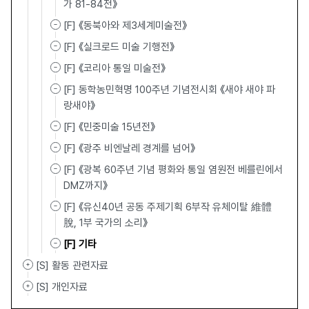
가 81-84전》
[F] 《동북아와 제3세계미술전》
[F] 《실크로드 미술 기행전》
[F] 《코리아 통일 미술전》
[F] 동학농민혁명 100주년 기념전시회 《새야 새야 파
랑새야》
[F] 《민중미술 15년전》
[F] 《광주 비엔날레 경계를 넘어》
[F] 《광복 60주년 기념 평화와 통일 염원전 베를린에서
DMZ까지》
[F] 《유신40년 공동 주제기획 6부작 유체이탈 維體離
脫, 1부 국가의 소리》
[F] 기타
[S] 활동 관련자료
[S] 개인자료