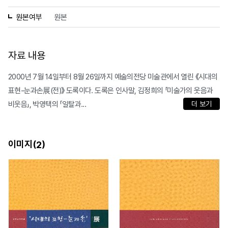
원본여부
원본
자료 내용
2000년 7월 14일부터 8월 26일까지 예술의전당 미술관에서 열린 《시대의
표현-눈과손展(전)》 도록이다. 도록은 인사말, 김정희의 「미술가의 웃음과
비웃음」, 박영택의 「일탈과...
더 보기
이미지(
)
2