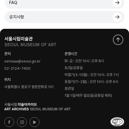
FAQ
공지사항
문의
운영시간
화-금 : 오전 10시-오후 8시
semaaa@seoul.go.kr
토/일/공휴일
02-2124-7400
하절기(3-10월) : 오전 10시-오후 7시
위치
동절기(11-2월) : 오전 10시-오후 6시
서울특별시 종로구 평창문화로 101
휴관일
1월 1일/매주 월요일(공휴일 제외)
로
고