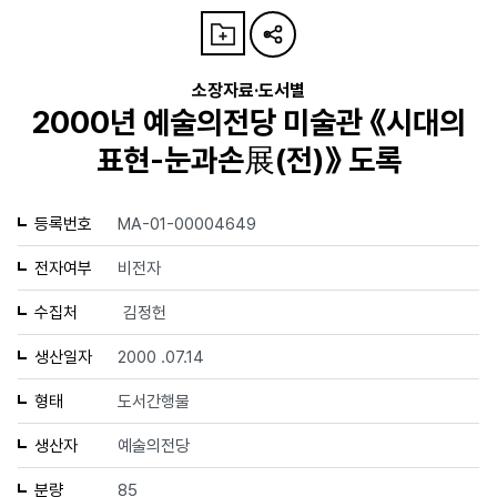
소장자료·도서별
2000년 예술의전당 미술관 《시대의
표현-눈과손展(전)》 도록
등록번호
MA-01-00004649
전자여부
비전자
수집처
김정헌
생산일자
2000 .07.14
형태
도서간행물
생산자
예술의전당
분량
85