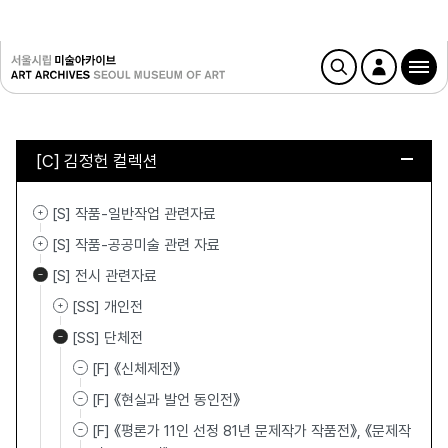
[C] 김정헌 컬렉션
[S] 작품-일반작업 관련자료
[S] 작품-공공미술 관련 자료
[S] 전시 관련자료
[SS] 개인전
[SS] 단체전
[F] 《신체제전》
[F] 《현실과 발언 동인전》
[F] 《평론가 11인 선정 81년 문제작가 작품전》, 《문제작