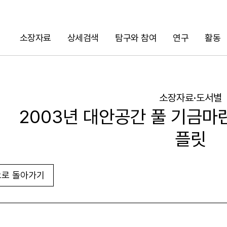
소장자료
상세검색
탐구와 참여
연구
활동
검색
소장자료·도서별
2003년 대안공간 풀 기금마
플릿
로 돌아가기
URL 복사
화면인쇄