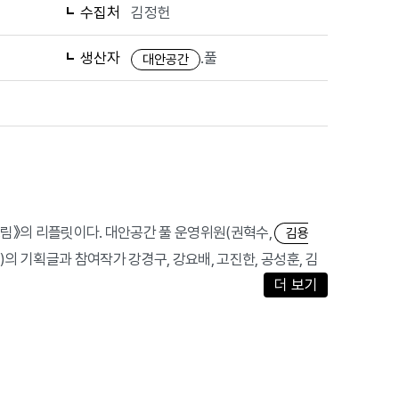
수집처
김정헌
생산자
.풀
대안공간
그림》의 리플릿이다. 대안공간 풀 운영위원(권혁수,
김용
섭)의 기획글과 참여작가 강경구, 강요배, 고진한, 공성훈, 김
더 보기