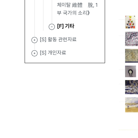
체이탈 維體離脫, 1
부 국가의 소리》
[F] 기타
[S] 활동 관련자료
[S] 개인자료