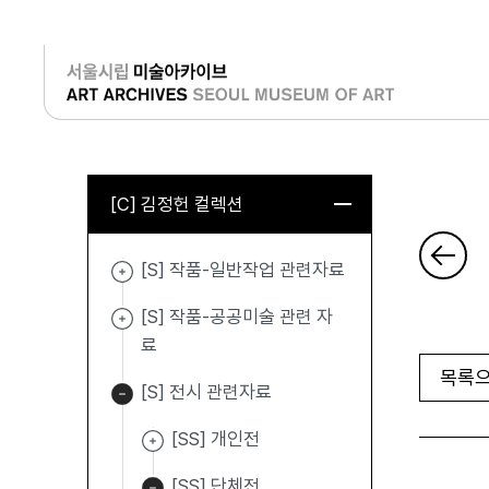
로그인
[C] 김정헌 컬렉션
[S] 작품-일반작업 관련자료
[S] 작품-공공미술 관련 자
료
목록으
[S] 전시 관련자료
[SS] 개인전
[SS] 단체전