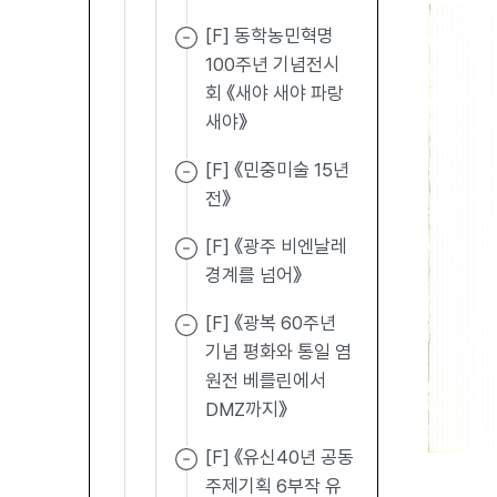
[F] 동학농민혁명
100주년 기념전시
회 《새야 새야 파랑
새야》
[F] 《민중미술 15년
전》
[F] 《광주 비엔날레
경계를 넘어》
[F] 《광복 60주년
기념 평화와 통일 염
원전 베를린에서
DMZ까지》
[F] 《유신40년 공동
주제기획 6부작 유