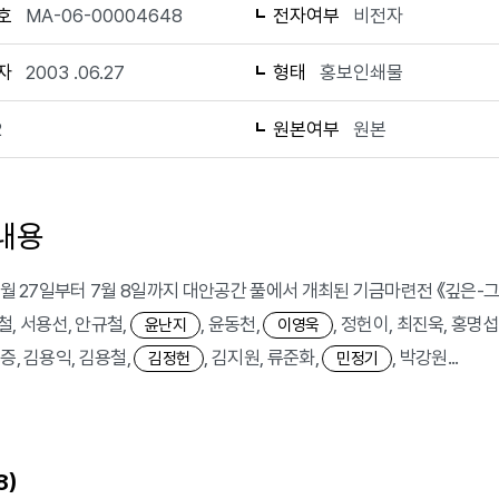
호
MA-06-00004648
전자여부
비전자
자
2003 .06.27
형태
홍보인쇄물
2
원본여부
원본
내용
 6월 27일부터 7월 8일까지 대안공간 풀에서 개최된 기금마련전 《깊은-
용철, 서용선, 안규철,
, 윤동천,
, 정헌이, 최진욱, 홍명
윤난지
이영욱
증, 김용익, 김용철,
, 김지원, 류준화,
, 박강원...
김정헌
민정기
)
8