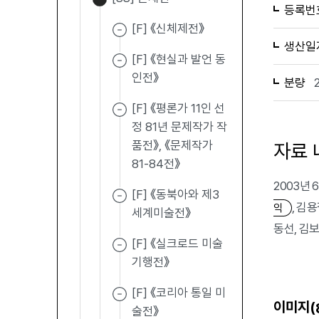
등록번
[F] 《신체제전》
생산일
[F] 《현실과 발언 동
인전》
분량
[F] 《평론가 11인 선
정 81년 문제작가 작
품전》, 《문제작가
자료 
81-84전》
2003년
[F] 《동북아와 제3
, 김
익
세계미술전》
동선, 김보
[F] 《실크로드 미술
기행전》
[F] 《코리아 통일 미
이미지(
술전》