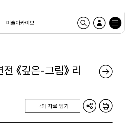
미술아카이브
련전 《깊은-그림》 리
나의 자료 담기