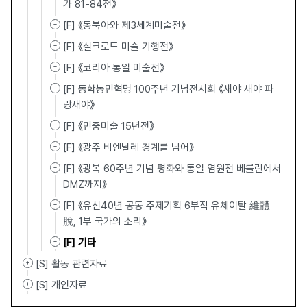
가 81-84전》
[F] 《동북아와 제3세계미술전》
[F] 《실크로드 미술 기행전》
[F] 《코리아 통일 미술전》
[F] 동학농민혁명 100주년 기념전시회 《새야 새야 파
랑새야》
[F] 《민중미술 15년전》
[F] 《광주 비엔날레 경계를 넘어》
[F] 《광복 60주년 기념 평화와 통일 염원전 베를린에서
DMZ까지》
[F] 《유신40년 공동 주제기획 6부작 유체이탈 維體離
脫, 1부 국가의 소리》
[F] 기타
[S] 활동 관련자료
[S] 개인자료