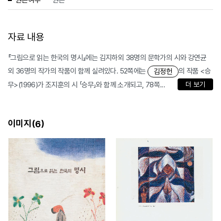
원본여부
원본
자료 내용
『그림으로 읽는 한국의 명시』에는 김지하외 38명의 문학가의 시와 강연균
외 36명의 작가의 작품이 함께 실려있다. 52쪽에는
의 작품 <승
김정헌
무>(1996)가 조지훈의 시 「승무」와 함께 소개되고, 78쪽...
더 보기
이미지(
)
6