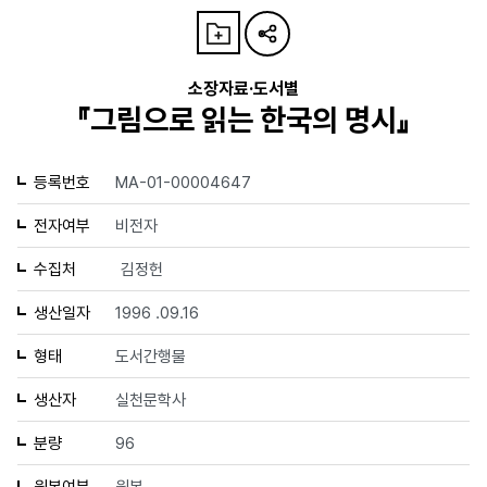
소장자료·도서별
『그림으로 읽는 한국의 명시』
등록번호
MA-01-00004647
전자여부
비전자
수집처
김정헌
생산일자
1996 .09.16
형태
도서간행물
생산자
실천문학사
분량
96