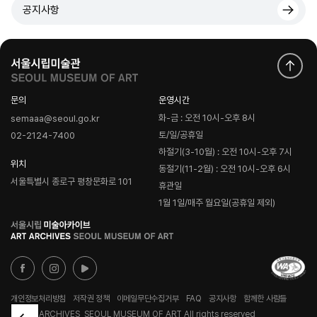
공지사항
문의
운영시간
화-금 : 오전 10시-오후 8시
semaaa@seoul.go.kr
토/일/공휴일
02-2124-7400
하절기(3-10월) : 오전 10시-오후 7시
위치
동절기(11-2월) : 오전 10시-오후 6시
서울특별시 종로구 평창문화로 101
휴관일
1월 1일/매주 월요일(공휴일 제외)
로
고
개인정보처리방침
저작권 정책
이메일무단수집거부
FAQ
공지사항
함께한 사람들
© ART ARCHIVES, SEOUL MUSEUM OF ART All rights reserved