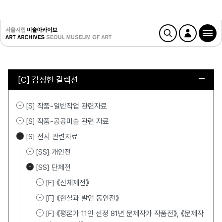
[C] 김정헌 컬렉션
[S] 작품-일반작업 관련자료
[S] 작품-공공미술 관련 자료
[S] 전시 관련자료
[SS] 개인전
[SS] 단체전
[F] 《신체제전》
[F] 《현실과 발언 동인전》
[F] 《평론가 11인 선정 81년 문제작가 작품전》, 《문제작