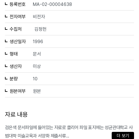
등록번호
MA-02-00004638
전자여부
비전자
수집처
김정헌
생산일자
1996
형태
문서
생산자
미상
분량
10
원본여부
원본
자료 내용
검은색 문서파일에 들어있는 자료로 클리어 파일 표지에는 성균관대학교 사
범대학 미술교육과 서양화 제출서류...
더 보기