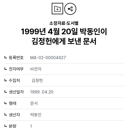
소장자료·도서별
1999년 4월 20일 박동인이
김정헌에게 보낸 문서
등록번호
MA-02-00004627
전자여부
비전자
수집처
김정헌
생산일자
1999 .04.20
형태
문서
생산자
박동인
분량
1