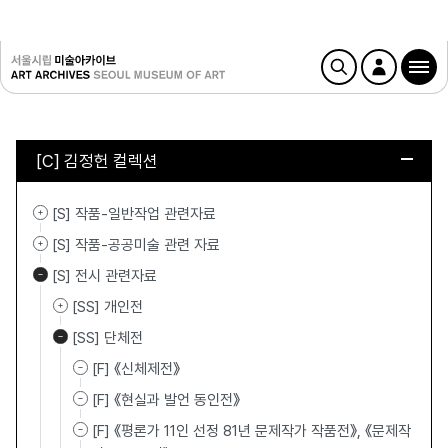
[C] 김정헌 컬렉션
[S] 작품-일반작업 관련자료
[S] 작품-공공미술 관련 자료
[S] 전시 관련자료
[SS] 개인전
[SS] 단체전
[F] 《신체제전》
[F] 《현실과 발언 동인전》
[F] 《평론가 11인 선정 81년 문제작가 작품전》, 《문제작