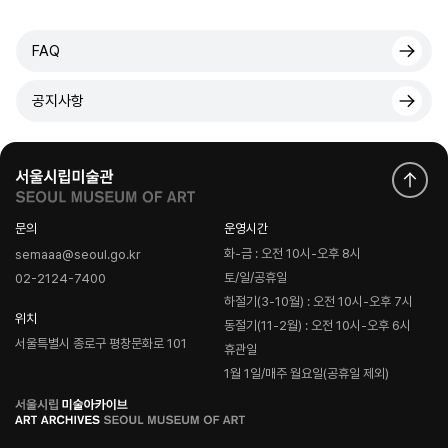
FAQ
공지사항
문의
운영시간
화-금 : 오전 10시-오후 8시
semaaa@seoul.go.kr
토/일/공휴일
02-2124-7400
하절기(3-10월) : 오전 10시-오후 7시
위치
동절기(11-2월) : 오전 10시-오후 6시
서울특별시 종로구 평창문화로 101
휴관일
1월 1일/매주 월요일(공휴일 제외)
로
고