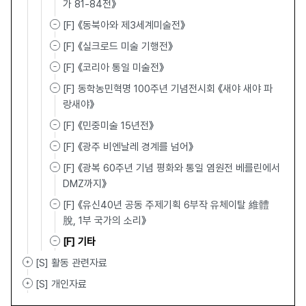
가 81-84전》
[F] 《동북아와 제3세계미술전》
[F] 《실크로드 미술 기행전》
[F] 《코리아 통일 미술전》
[F] 동학농민혁명 100주년 기념전시회 《새야 새야 파
랑새야》
[F] 《민중미술 15년전》
[F] 《광주 비엔날레 경계를 넘어》
[F] 《광복 60주년 기념 평화와 통일 염원전 베를린에서
DMZ까지》
[F] 《유신40년 공동 주제기획 6부작 유체이탈 維體離
脫, 1부 국가의 소리》
[F] 기타
[S] 활동 관련자료
[S] 개인자료