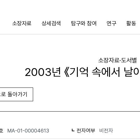
소장자료
상세검색
탐구와 참여
연구
활동
검색
소장자료·도서별
2003년 《기억 속에서 날아
로 돌아가기
URL 복사
화면인쇄
호
MA-01-00004613
전자여부
비전자