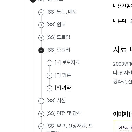
생산일
[SS] 노트, 메모
분량
[SS] 원고
[SS] 드로잉
자료 
[SS] 스크랩
[F] 보도자료
2003년
다. 전시일
[F] 평론
평화로, 
[F] 기타
[SS] 서신
[SS] 여행 및 답사
이미지(
[SS] 약력, 신상자료, 포