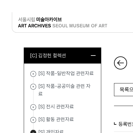
로그인
[C] 김정헌 컬렉션
[S] 작품-일반작업 관련자료
[S] 작품-공공미술 관련 자
목록으
료
[S] 전시 관련자료
[S] 활동 관련자료
등록번
[S] 개인자료