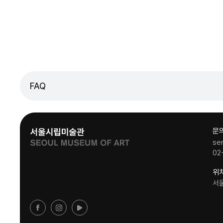
FAQ
문
se
02
위
서