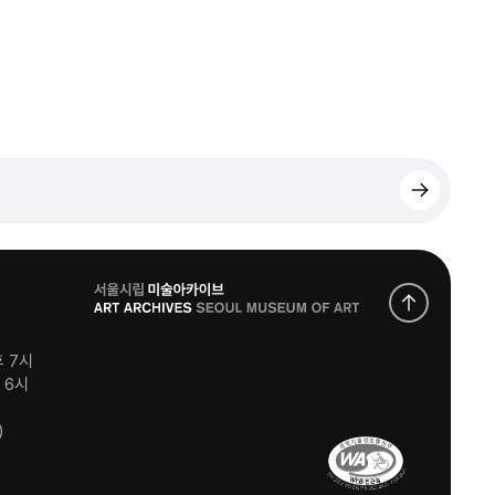
로
고
후 7시
후 6시
)