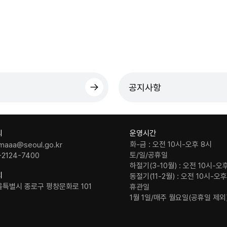
공지사항
의
운영시간
화-금 : 오전 10시-오후 8시
maaa@seoul.go.kr
토/일/공휴일
-2124-7400
하절기(3-10월) : 오전 10시-오
치
동절기(11-2월) : 오전 10시-오
울특별시 종로구 평창문화로 101
휴관일
1월 1일/매주 월요일(공휴일 제외