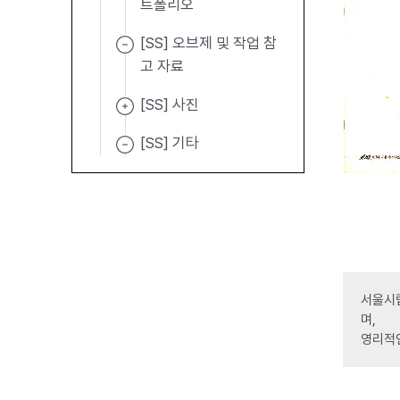
트폴리오
[SS] 오브제 및 작업 참
고 자료
[SS] 사진
[SS] 기타
서울시립
며,
영리적