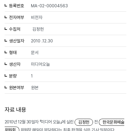
등록번호
MA-02-00004563
전자여부
비전자
수집처
김정헌
생산일자
2010 .12.30
형태
문서
생산자
미디어오늘
분량
1
원본여부
원본
자료 내용
2010년 12월 30일자 『미디어 오늘』에 실린
전
김정헌
한국문화예술
위원장 해임이 부당하다는 최종 판결을 실은 기사 일부이다.
위원회