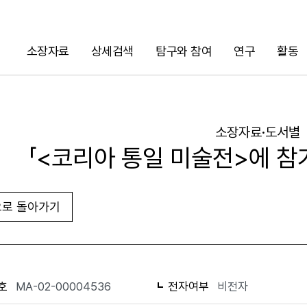
소장자료
상세검색
탐구와 참여
연구
활동
검색
소장자료·도서별
「<코리아 통일 미술전>에 참
로 돌아가기
URL 복사
화면인쇄
호
MA-02-00004536
전자여부
비전자