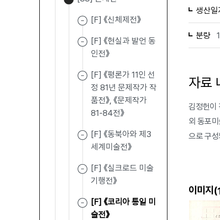
생산일
[F] 《신체제전》
분량
[F] 《현실과 발언 동
인전》
[F] 《평론가 11인 선
자료 
정 81년 문제작가 작
품전》, 《문제작가
김정헌이 
81-84전》
외 동포미
[F] 《동북아와 제3
으로 구성
세계미술전》
[F] 《실크로드 미술
기행전》
이미지(
[F] 《코리아 통일 미
술전》