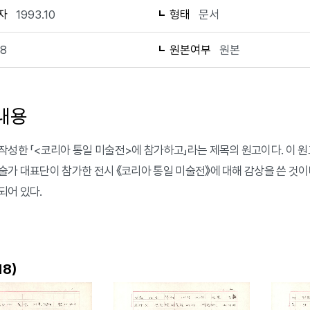
자
1993.10
형태
문서
18
원본여부
원본
내용
작성한 「<코리아 통일 미술전>에 참가하고」라는 제목의 원고이다. 이 원
술가 대표단이 참가한 전시 《코리아 통일 미술전》에 대해 감상을 쓴 것이
되어 있다.
)
18