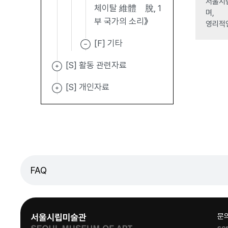
서울시립
체이탈 維體離脫, 1
며,
부 국가의 소리》
영리적
[F] 기타
[S] 활동 관련자료
[S] 개인자료
FAQ
문
se