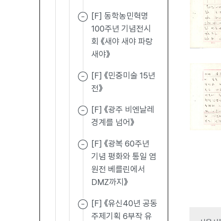
[F] 동학농민혁명
100주년 기념전시
회 《새야 새야 파랑
새야》
[F] 《민중미술 15년
전》
[F] 《광주 비엔날레
경계를 넘어》
[F] 《광복 60주년
기념 평화와 통일 염
원전 베를린에서
DMZ까지》
[F] 《유신40년 공동
주제기획 6부작 유