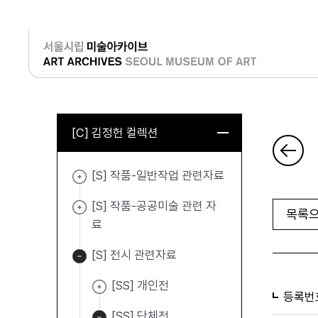
로그인
[C] 김정헌 컬렉션
[S] 작품-일반작업 관련자료
[S] 작품-공공미술 관련 자
목록으
료
[S] 전시 관련자료
[SS] 개인전
등록번
[SS] 단체전