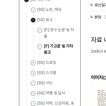
생산일
[SS] 노트, 메모
분량
[SS] 원고
[F] 연구 논문 및 저
술
자료 
[F] 기고문 및 기타
2006년
원고
[SS] 드로잉
[SS] 스크랩
이미지(
[SS] 서신
[SS] 여행 및 답사
[SS] 약력, 신상자료, 포