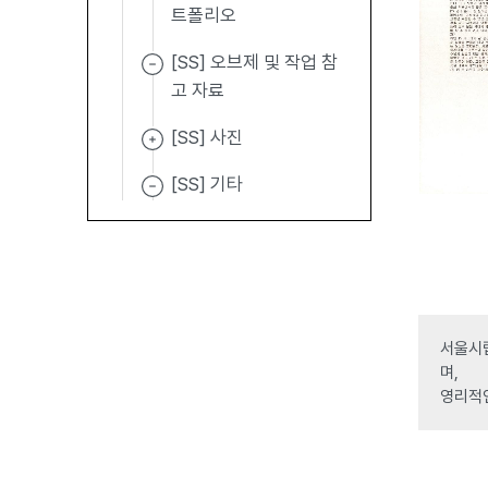
트폴리오
[SS] 오브제 및 작업 참
고 자료
[SS] 사진
[SS] 기타
서울시립
며,
영리적