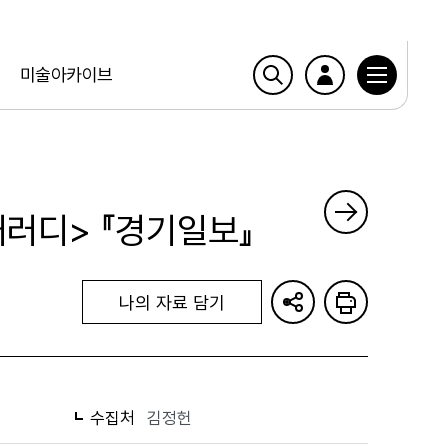
미술아카이브
패러디> 『경기일보』
나의 자료 담기
수집처
김정헌