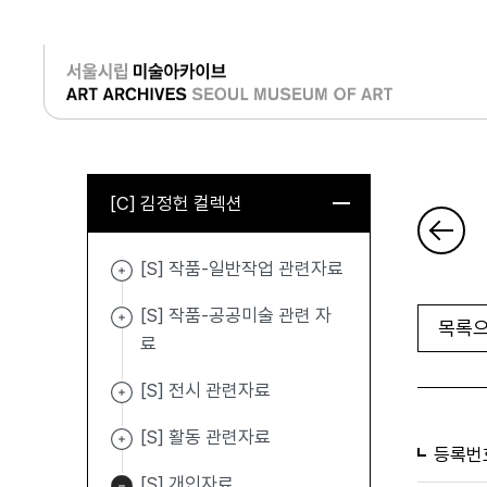
로그인
[C] 김정헌 컬렉션
[S] 작품-일반작업 관련자료
[S] 작품-공공미술 관련 자
목록으
료
[S] 전시 관련자료
[S] 활동 관련자료
등록번
[S] 개인자료