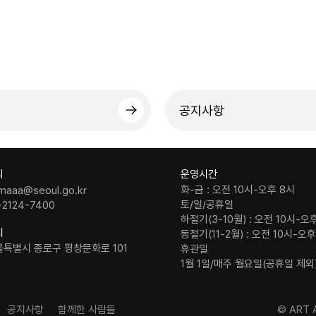
공지사항
의
운영시간
화-금 : 오전 10시-오후 8시
maaa@seoul.go.kr
토/일/공휴일
-2124-7400
하절기(3-10월) : 오전 10시-오
치
동절기(11-2월) : 오전 10시-오
울특별시 종로구 평창문화로 101
휴관일
1월 1일/매주 월요일(공휴일 제외
공지사항
함께한 사람들
© ART A