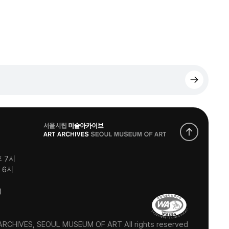
로
고
후 7시
후 6시
)
RCHIVES, SEOUL MUSEUM OF ART All rights reserved