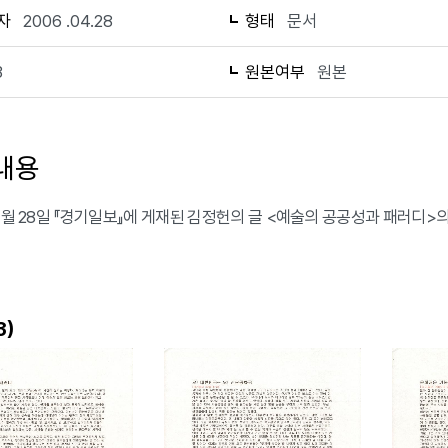
자
2006 .04.28
형태
문서
3
원본여부
원본
내용
 4월 28일 『경기일보』에 게재된 김정헌의 글 <예술의 공공성과 패러디>
)
3