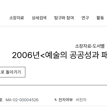
소장자료
상세검색
탐구와 참여
연구
활동
검색
소장자료·도서별
2006년<예술의 공공성과 
로 돌아가기
URL 복사
화면인쇄
호
MA-02-00004526
전자여부
비전자