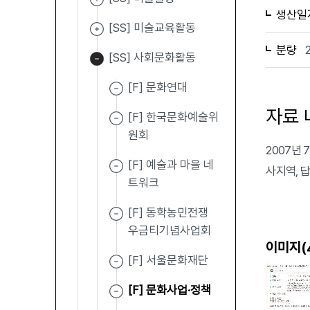
생산일
[SS] 미술교육활동
분량
[SS] 사회문화활동
[F] 문화연대
자료 
[F] 한국문화예술위
원회
2007년
[F] 예술과 마을 네
사지역, 
트워크
[F] 동학농민전쟁
우금티기념사업회
이미지(
[F] 서울문화재단
[F] 문화사업·정책