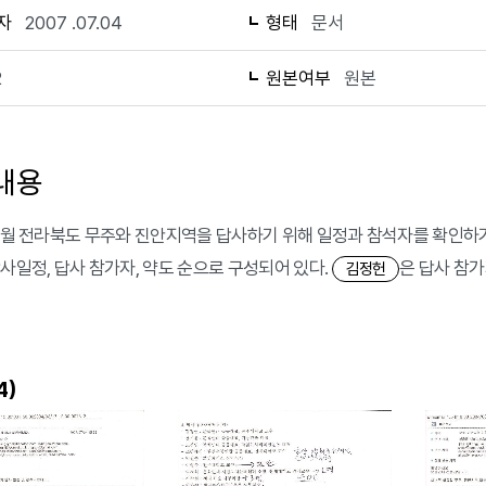
자
2007 .07.04
형태
문서
2
원본여부
원본
내용
 7월 전라북도 무주와 진안지역을 답사하기 위해 일정과 참석자를 확인하기
답사일정, 답사 참가자, 약도 순으로 구성되어 있다.
은 답사 참가
김정헌
)
4