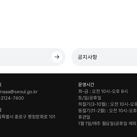
공지사항
의
운영시간
화-금 : 오전 10시-오후 8시
maaa@seoul.go.kr
토/일/공휴일
-2124-7400
하절기(3-10월) : 오전 10시-오
치
동절기(11-2월) : 오전 10시-오
울특별시 종로구 평창문화로 101
휴관일
1월 1일/매주 월요일(공휴일 제외