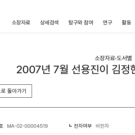
소장자료
상세검색
탐구와 참여
연구
활동
검색
소장자료·도서별
2007년 7월 선용진이 김
로 돌아가기
URL 복사
화면인쇄
호
MA-02-00004519
전자여부
비전자