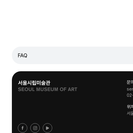
FAQ
문
se
02
위
서