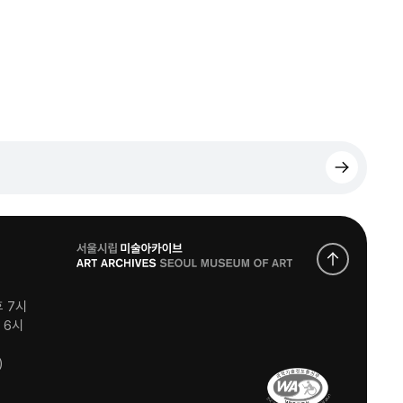
로
고
후 7시
후 6시
)