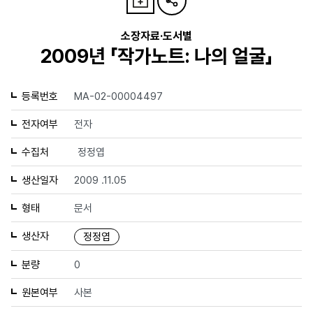
소장자료·도서별
2009년 「작가노트: 나의 얼굴」
등록번호
MA-02-00004497
전자여부
전자
수집처
정정엽
생산일자
2009 .11.05
형태
문서
생산자
정정엽
분량
0
원본여부
사본