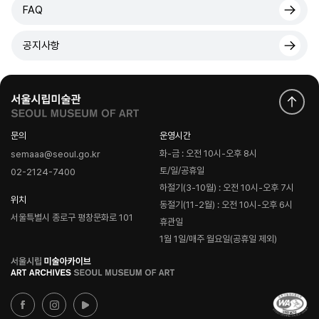
FAQ
공지사항
문의
운영시간
화-금 : 오전 10시-오후 8시
semaaa@seoul.go.kr
토/일/공휴일
02-2124-7400
하절기(3-10월) : 오전 10시-오후 7시
위치
동절기(11-2월) : 오전 10시-오후 6시
서울특별시 종로구 평창문화로 101
휴관일
1월 1일/매주 월요일(공휴일 제외)
로
고