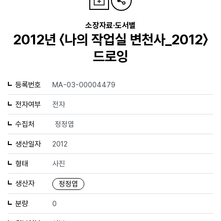
소장자료·도서별
2012년 〈나의 작업실 변천사_2012〉
드로잉
등록번호
MA-03-00004479
전자여부
전자
수집처
정정엽
생산일자
2012
형태
사진
생산자
정정엽
분량
0