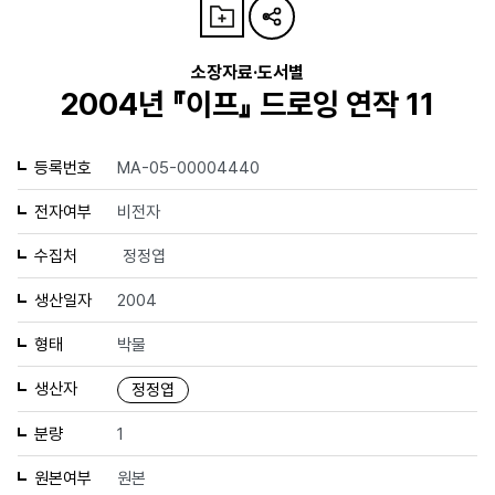
소장자료·도서별
2004년 『이프』 드로잉 연작 11
등록번호
MA-05-00004440
전자여부
비전자
수집처
정정엽
생산일자
2004
형태
박물
생산자
정정엽
분량
1
원본여부
원본