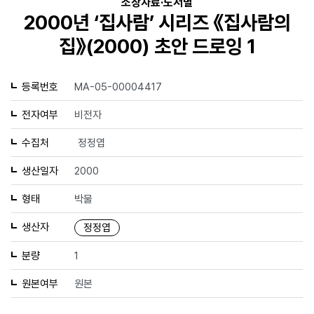
소장자료·도서별
2000년 ‘집사람’ 시리즈 《집사람의
집》(2000) 초안 드로잉 1
등록번호
MA-05-00004417
전자여부
비전자
수집처
정정엽
생산일자
2000
형태
박물
생산자
정정엽
분량
1
원본여부
원본