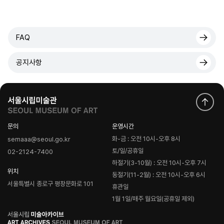
FAQ
공지사항
문의
운영시간
화-금 : 오전 10시-오후 8시
semaaa@seoul.go.kr
토/일/공휴일
02-2124-7400
하절기(3-10월) : 오전 10시-오후 7시
위치
동절기(11-2월) : 오전 10시-오후 6시
서울특별시 종로구 평창문화로 101
휴관일
1월 1일/매주 월요일(공휴일 제외)
로
고