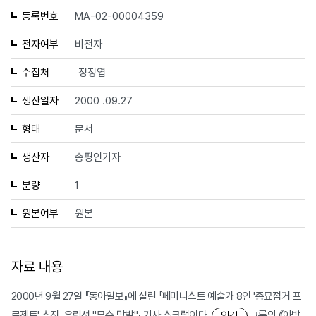
등록번호
MA-02-00004359
전자여부
비전자
수집처
정정엽
생산일자
2000 .09.27
형태
문서
생산자
송평인기자
분량
1
원본여부
원본
자료 내용
2000년 9월 27일 『동아일보』에 실린 「페미니스트 예술가 8인 '종묘점거 프
로젝트' 추진, 유림선 "무슨 망발"」 기사 스크랩이다.
그룹의 《아방
입김