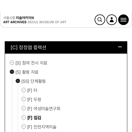
[C] 정정엽 컬렉션
[S] 참여 전시 자료
[S] 활동 자료
[SS] 단체활동
[F] 터
[F] 두렁
[F] 여성미술연구회
[F] 입김
[F] 인천지역미술