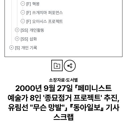
[F] 핵몽
[F] 쓰개치마 퍼포먼스
[F] 오아시스 프로젝트
[SS] 개인활동
[SS] 삽화
[S] 개인 기록
소장자료·도서별
2000년 9월 27일 「페미니스트
예술가 8인 '종묘점거 프로젝트' 추진,
유림선 "무슨 망발"」 『동아일보』 기사
스크랩