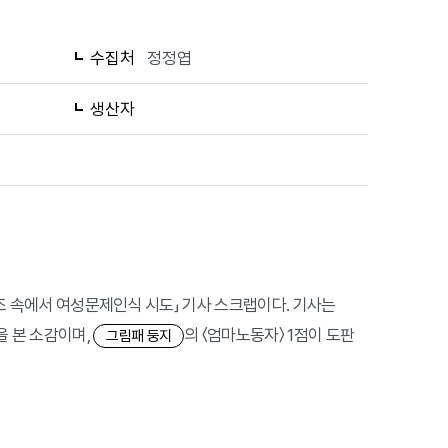
수집처
정정엽
생산자
 구조 속에서 여성문제인식 시도」 기사 스크랩이다. 기사는
을 본 소감이며,
의 〈엄마노동자〉 1점이 도판
그림패 둥지