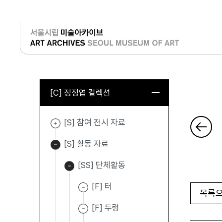
로그인
[C] 정정엽 컬렉션
[S] 참여 전시 자료
[S] 활동 자료
[SS] 단체활동
[F] 터
목록으
[F] 두렁