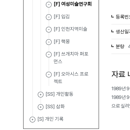
[F] 여성미술연구회
[F] 입김
등록번
[F] 인천지역미술
생산일
[F] 핵몽
분량
[F] 쓰개치마 퍼포
먼스
자료 
[F] 오아시스 프로
젝트
1989년
[SS] 개인활동
1989년 
으로 실려
[SS] 삽화
[S] 개인 기록