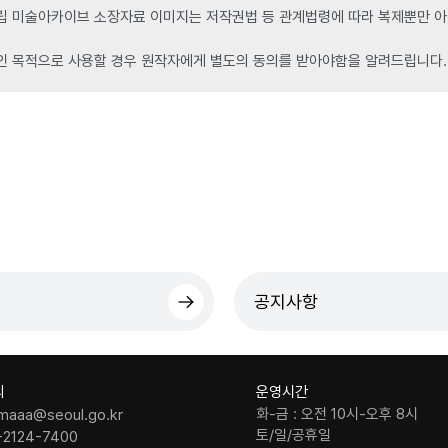
 미술아카이브 소장자료 이미지는 저작권법 등 관계법령에 따라 복제뿐만 아니
인 목적으로 사용할 경우 원작자에게 별도의 동의를 받아야함을 알려드립니다.
공지사항
의
운영시간
화-금 : 오전 10시-오후 8시
maaa@seoul.go.kr
토/일/공휴일
-2124-7400