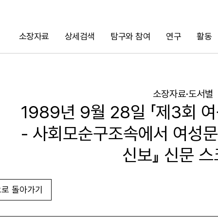
소장자료
상세검색
탐구와 참여
연구
활동
검색
소장자료·도서별
1989년 9월 28일 「제3회
- 사회모순구조속에서 여성문
신보』 신문 
로 돌아가기
URL 복사
화면인쇄