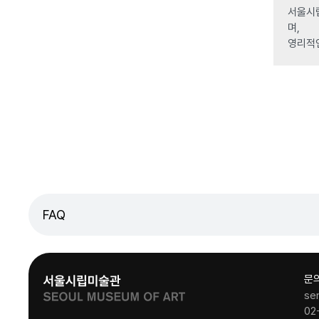
서울시립
며,
영리적
FAQ
문
se
02