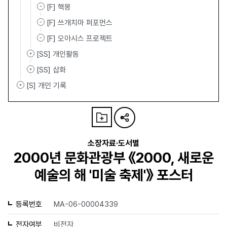
[F] 핵몽
[F] 쓰개치마 퍼포먼스
[F] 오아시스 프로젝트
[SS] 개인활동
[SS] 삽화
[S] 개인 기록
소장자료·도서별
2000년 문화관광부 《2000, 새로운
예술의 해 '미술 축제'》 포스터
등록번호
MA-06-00004339
전자여부
비전자