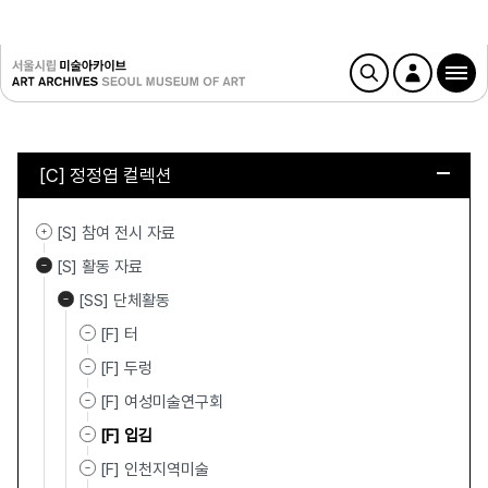
[C] 정정엽 컬렉션
[S] 참여 전시 자료
[S] 활동 자료
[SS] 단체활동
[F] 터
[F] 두렁
[F] 여성미술연구회
[F] 입김
[F] 인천지역미술