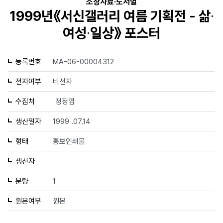
소장자료·도서별
1999년《서신갤러리 여름 기획전 - 삶∙
여성∙일상》 포스터
등록번호
MA-06-00004312
전자여부
비전자
수집처
정정엽
생산일자
1999 .07.14
형태
홍보인쇄물
생산자
분량
1
원본여부
원본