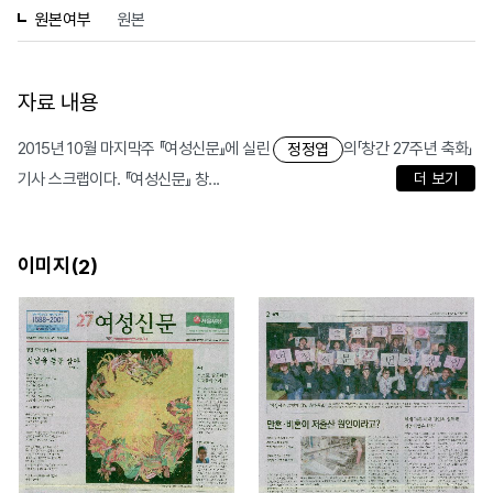
원본여부
원본
자료 내용
2015년 10월 마지막주 『여성신문』에 실린
의「창간 27주년 축화」
정정엽
기사 스크랩이다. 『여성신문』 창...
더 보기
이미지(
)
2