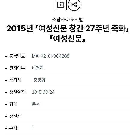
소장자료·도서별
2015년 「여성신문 창간 27주년 축화」
『여성신문』
등록번호
MA-02-00004288
전자여부
비전자
수집처
정정엽
생산일자
2015 .10.24
형태
문서
생산자
분량
1