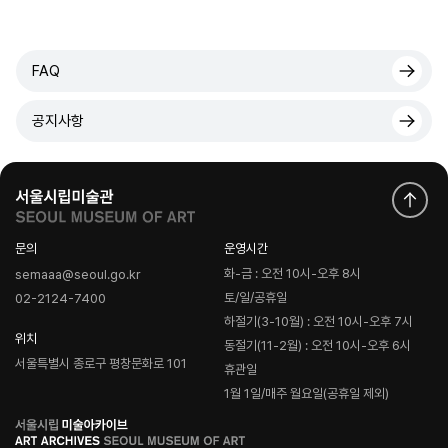
FAQ
공지사항
문의
운영시간
화-금 : 오전 10시-오후 8시
semaaa@seoul.go.kr
토/일/공휴일
02-2124-7400
하절기(3-10월) : 오전 10시-오후 7시
위치
동절기(11-2월) : 오전 10시-오후 6시
서울특별시 종로구 평창문화로 101
휴관일
1월 1일/매주 월요일(공휴일 제외)
로
고