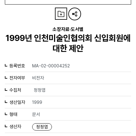
소장자료·도서별
1999년 인천미술인협의회 신입회원에
대한 제안
등록번호
MA-02-00004252
전자여부
비전자
수집처
정정엽
생산일자
1999
형태
문서
생산자
정정엽