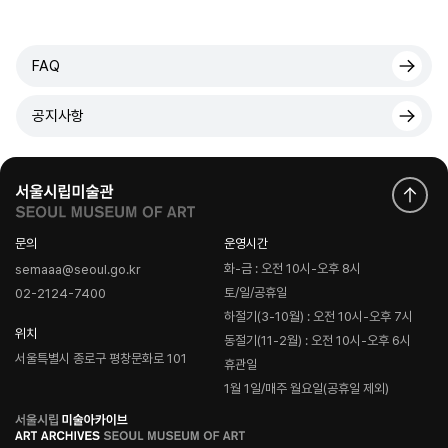
FAQ
공지사항
문의
운영시간
화-금 : 오전 10시-오후 8시
semaaa@seoul.go.kr
토/일/공휴일
02-2124-7400
하절기(3-10월) : 오전 10시-오후 7시
위치
동절기(11-2월) : 오전 10시-오후 6시
서울특별시 종로구 평창문화로 101
휴관일
1월 1일/매주 월요일(공휴일 제외)
로
고