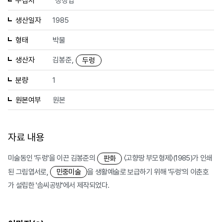
수집처
정정엽
생산일자
1985
형태
박물
생산자
김봉준,
두렁
분량
1
원본여부
원본
자료 내용
미술동인 '두렁'을 이끈 김봉준의
〈고향땅 부모형제〉(1985)가 인쇄
판화
된 그림엽서로,
을 생활예술로 보급하기 위해 '두렁'의 이춘호
민중미술
가 설립한 '솜씨공방'에서 제작되었다.