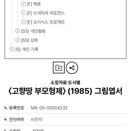
[F] 핵몽
[F] 쓰개치마 퍼포먼스
[F] 오아시스 프로젝트
[SS] 개인활동
[SS] 삽화
[S] 개인 기록
소장자료·도서별
〈고향땅 부모형제〉 (1985) 그림엽서
등록번호
MA-05-00004232
전자여부
비전자