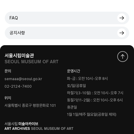
FAQ
공지사항
문의
운영시간
화-금 : 오전 10시-오후 8시
semaaa@seoul.go.kr
토/일/공휴일
02-2124-7400
하절기(3-10월) : 오전 10시-오후 7시
위치
동절기(11-2월) : 오전 10시-오후 6시
서울특별시 종로구 평창문화로 101
휴관일
1월 1일/매주 월요일(공휴일 제외)
로
고