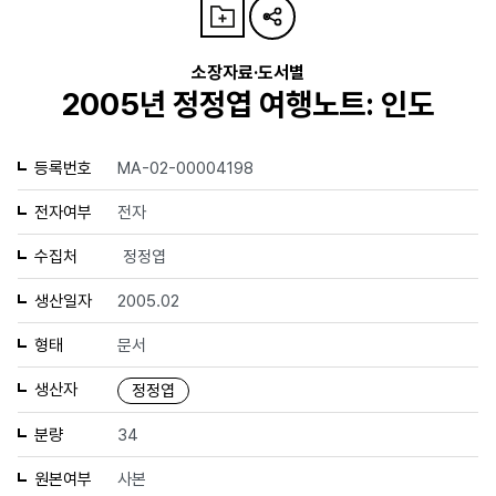
소장자료·도서별
2005년 정정엽 여행노트: 인도
등록번호
MA-02-00004198
전자여부
전자
수집처
정정엽
생산일자
2005.02
형태
문서
생산자
정정엽
분량
34
원본여부
사본