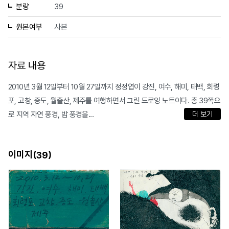
분량
39
원본여부
사본
자료 내용
2010년 3월 12일부터 10월 27일까지 정정엽이 강진, 여수, 해미, 태백, 회령
포, 고창, 증도, 월출산, 제주를 여행하면서 그린 드로잉 노트이다. 총 39쪽으
로 지역 자연 풍경, 밤 풍경을...
더 보기
이미지(
)
39