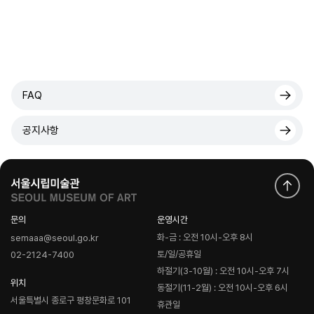
FAQ
공지사항
문의
운영시간
화-금 : 오전 10시-오후 8시
semaaa@seoul.go.kr
토/일/공휴일
02-2124-7400
하절기(3-10월) : 오전 10시-오후 7시
위치
동절기(11-2월) : 오전 10시-오후 6시
서울특별시 종로구 평창문화로 101
휴관일