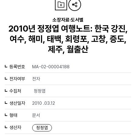
소장자료·도서별
2010년 정정엽 여행노트: 한국 강진,
여수, 해미, 태백, 회령포, 고창, 증도,
제주, 월출산
등록번호
MA-02-00004188
전자여부
전자
수집처
정정엽
생산일자
2010 .03.12
형태
문서
생산자
정정엽