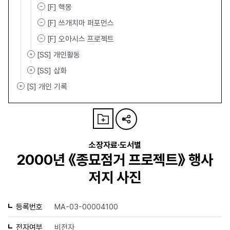
[F] 핵몽
[F] 쓰개치마 퍼포먼스
[F] 오아시스 프로젝트
[SS] 개인활동
[SS] 삽화
[S] 개인 기록
소장자료·도서별
2000년 《종묘점거 프로젝트》 행사
저지 사진
등록번호
MA-03-00004100
전자여부
비전자