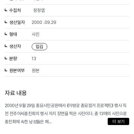
수집처
정정엽
생산일자
2000 .09.29
형태
사진
생산자
입김
분량
13
원본여부
원본
자료 내용
2000년 9월 29일 종묘시민공원에서 《아방궁 종묘점거 프로젝트》 행사 직
전 전주이씨종친회의 행사 저지 장면을 찍은 사진이다. 총 13매의 사진으로
종친회에 속한 남성들은 페...
더 보기