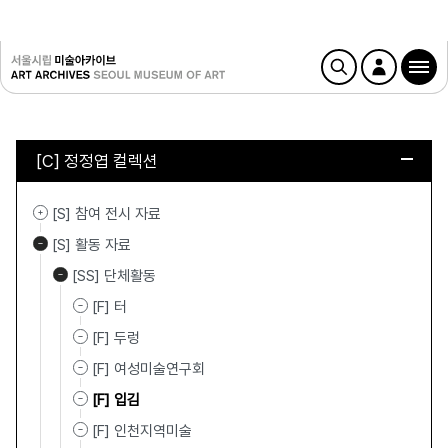
[C] 정정엽 컬렉션
[S] 참여 전시 자료
[S] 활동 자료
[SS] 단체활동
[F] 터
[F] 두렁
[F] 여성미술연구회
[F] 입김
[F] 인천지역미술