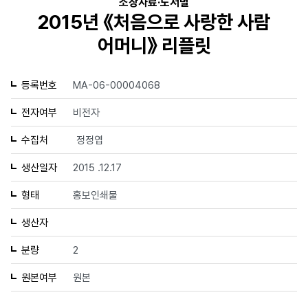
소장자료·도서별
2015년 《처음으로 사랑한 사람
어머니》 리플릿
등록번호
MA-06-00004068
전자여부
비전자
수집처
정정엽
생산일자
2015 .12.17
형태
홍보인쇄물
생산자
분량
2
원본여부
원본