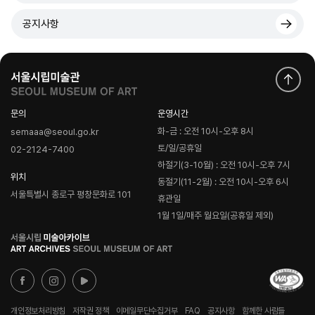
공지사항
문의
운영시간
화-금 : 오전 10시-오후 8시
semaaa@seoul.go.kr
토/일/공휴일
02-2124-7400
하절기(3-10월) : 오전 10시-오후 7시
위치
동절기(11-2월) : 오전 10시-오후 6시
서울특별시 종로구 평창문화로 101
휴관일
1월 1일/매주 월요일(공휴일 제외)
로
고
개인정보처리방침
저작권 정책
이메일무단수집거부
FAQ
공지사항
함께한 사람들