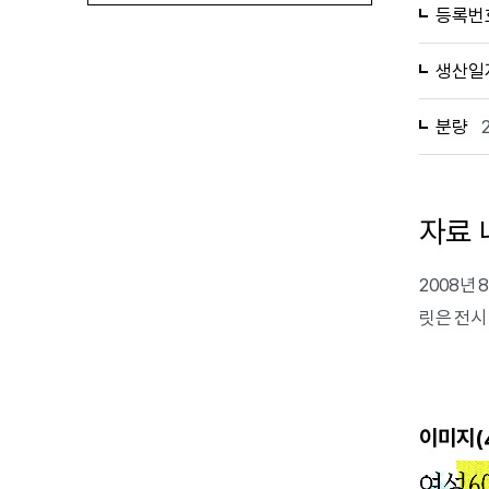
등록번
생산일
분량
자료 
2008년
릿은 전시
이미지(