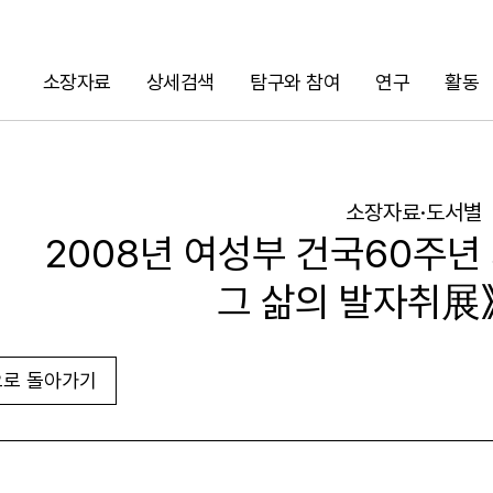
소장자료
상세검색
탐구와 참여
연구
활동
검색
소장자료·도서별
2008년 여성부 건국60주년 
그 삶의 발자취展
로 돌아가기
URL 복사
화면인쇄