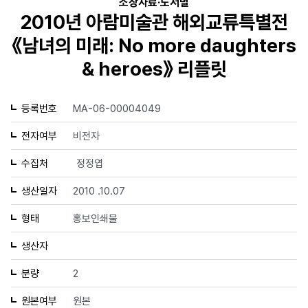
소장자료·도서별
2010년 아람미술관 해외교류특별전
《남녀의 미래: No more daughters
& heroes》 리플릿
등록번호
MA-06-00004049
전자여부
비전자
수집처
정정엽
생산일자
2010 .10.07
형태
홍보인쇄물
생산자
분량
2
원본여부
원본