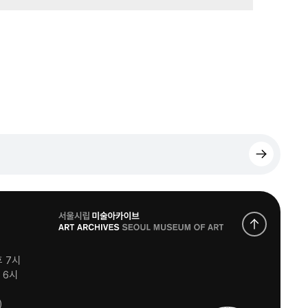
로
고
후 7시
후 6시
)