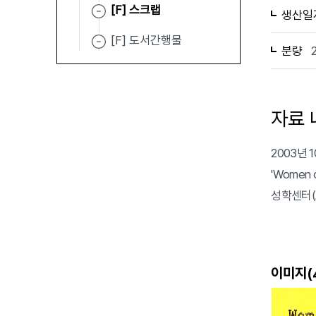
[F] 스크랩
생산일
[F] 도서간행물
분량
자료 
2003년 
'Women
성학센터(As
이미지(