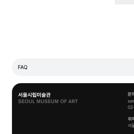
FAQ
문
se
02
위
서