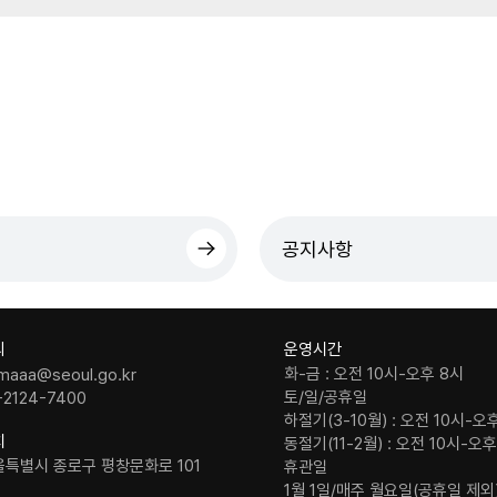
공지사항
의
운영시간
화-금 : 오전 10시-오후 8시
maaa@seoul.go.kr
토/일/공휴일
-2124-7400
하절기(3-10월) : 오전 10시-오
치
동절기(11-2월) : 오전 10시-오
울특별시 종로구 평창문화로 101
휴관일
1월 1일/매주 월요일(공휴일 제외