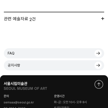
관련 예술자료
건
2
FAQ
공지사항
문의
운영시간
화-금 : 오전 10시-오후 8시
semaaa@seoul.go.kr
토/일/공휴일