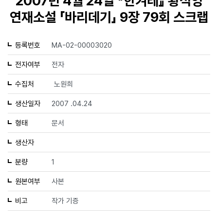
2007년 4월 24일 『한겨레』 황석영
연재소설 「바리데기」 9장 79회 스크랩
등록번호
MA-02-00003020
전자여부
전자
수집처
노원희
생산일자
2007 .04.24
형태
문서
생산자
분량
1
원본여부
사본
비고
작가 기증