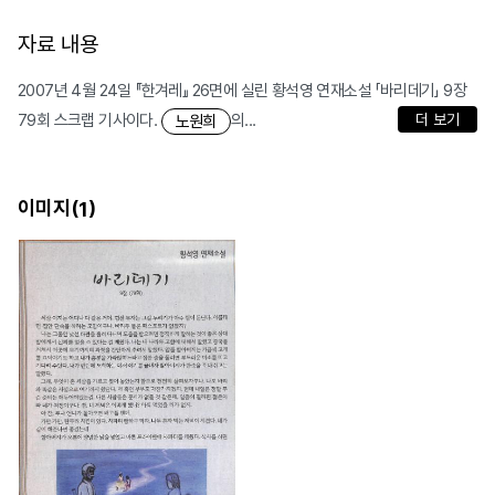
자료 내용
2007년 4월 24일 『한겨레』 26면에 실린 황석영 연재소설 「바리데기」 9장
79회 스크랩 기사이다.
의...
더 보기
노원희
이미지(
)
1