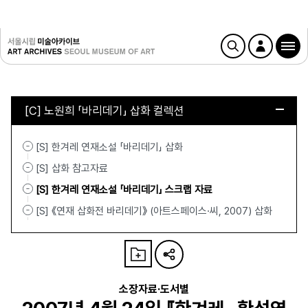
[C] 노원희 「바리데기」 삽화 컬렉션
[S] 한겨레 연재소설 「바리데기」 삽화
[S] 삽화 참고자료
[S] 한겨레 연재소설 「바리데기」 스크랩 자료
[S] 《연재 삽화전 바리데기》 (아트스페이스·씨, 2007) 삽화
소장자료·도서별